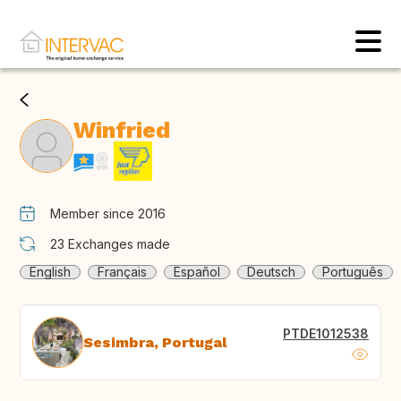
Winfried
Member since 2016
23
Exchanges made
English
Français
Español
Deutsch
Português
PTDE1012538
Sesimbra, Portugal