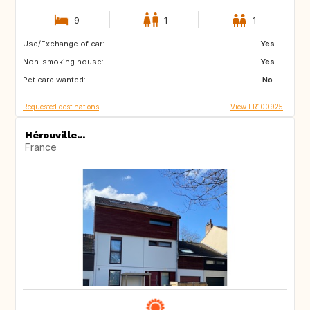
9
1
1
Use/Exchange of car:
GB
US
Yes
Non-smoking house:
CA
GB
Yes
Pet care wanted:
US
No
Requested destinations
View FR100925
Hérouville...
France