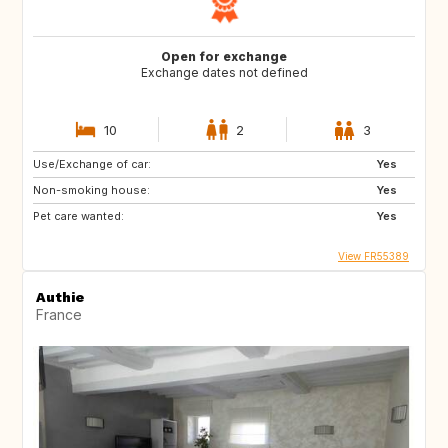
Open for exchange
Exchange dates not defined
10
2
3
Use/Exchange of car:
Yes
Non-smoking house:
Yes
Pet care wanted:
Yes
View FR55389
Authie
France