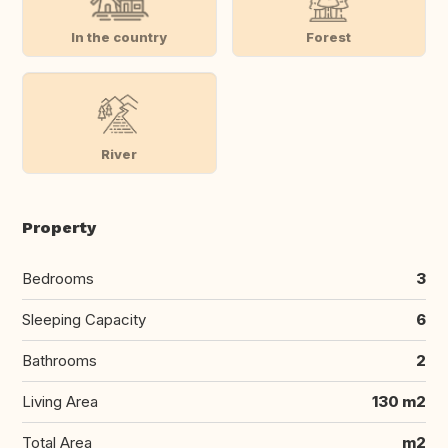
In the country
Forest
River
Property
Bedrooms
3
Sleeping Capacity
6
Bathrooms
2
Living Area
130 m2
Total Area
m2