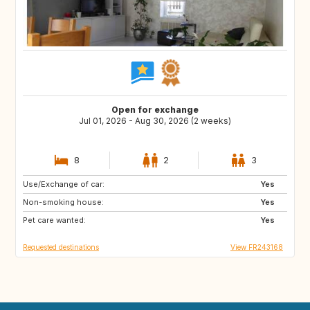
Open for exchange
Jul 01, 2026 - Aug 30, 2026 (2 weeks)
8
2
3
Use/Exchange of car:
HU
CZ
Yes
Non-smoking house:
AT
CH
Yes
Pet care wanted:
Yes
Requested destinations
View FR243168