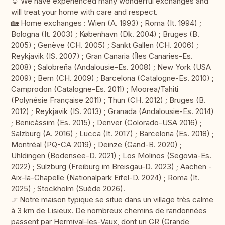
☺︎ We have experienced many wonderful exchanges and
will treat your home with care and respect.
🏡 Home exchanges : Wien (A. 1993) ; Roma (It. 1994) ;
Bologna (It. 2003) ; København (Dk. 2004) ; Bruges (B.
2005) ; Genève (CH. 2005) ; Sankt Gallen (CH. 2006) ;
Reykjavik (IS. 2007) ; Gran Canaria (Îles Canaries-Es.
2008) ; Salobreña (Andalousie-Es. 2008) ; New York (USA
2009) ; Bern (CH. 2009) ; Barcelona (Catalogne-Es. 2010) ;
Camprodon (Catalogne-Es. 2011) ; Moorea/Tahiti
(Polynésie Française 2011) ; Thun (CH. 2012) ; Bruges (B.
2012) ; Reykjavik (IS. 2013) ; Granada (Andalousie-Es. 2014)
; Benicàssim (Es. 2015) ; Denver (Colorado-USA 2016) ;
Salzburg (A. 2016) ; Lucca (It. 2017) ; Barcelona (Es. 2018) ;
Montréal (PQ-CA 2019) ; Deinze (Gand-B. 2020) ;
Uhldingen (Bodensee-D. 2021) ; Los Molinos (Segovia-Es.
2022) ; Sulzburg (Freiburg im Breisgau-D. 2023) ; Aachen -
Aix-la-Chapelle (Nationalpark Eifel-D. 2024) ; Roma (It.
2025) ; Stockholm (Suède 2026).
☞ Notre maison typique se situe dans un village très calme
à 3 km de Lisieux. De nombreux chemins de randonnées
passent par Hermival-les-Vaux, dont un GR (Grande