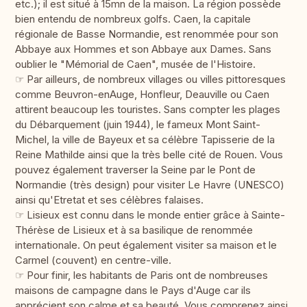
etc.); il est situé à 15mn de la maison. La région possède
bien entendu de nombreux golfs. Caen, la capitale
régionale de Basse Normandie, est renommée pour son
Abbaye aux Hommes et son Abbaye aux Dames. Sans
oublier le "Mémorial de Caen", musée de l'Histoire.
☞ Par ailleurs, de nombreux villages ou villes pittoresques
comme Beuvron-enAuge, Honfleur, Deauville ou Caen
attirent beaucoup les touristes. Sans compter les plages
du Débarquement (juin 1944), le fameux Mont Saint-
Michel, la ville de Bayeux et sa célèbre Tapisserie de la
Reine Mathilde ainsi que la très belle cité de Rouen. Vous
pouvez également traverser la Seine par le Pont de
Normandie (très design) pour visiter Le Havre (UNESCO)
ainsi qu'Etretat et ses célèbres falaises.
☞ Lisieux est connu dans le monde entier grâce à Sainte-
Thérèse de Lisieux et à sa basilique de renommée
internationale. On peut également visiter sa maison et le
Carmel (couvent) en centre-ville.
☞ Pour finir, les habitants de Paris ont de nombreuses
maisons de campagne dans le Pays d'Auge car ils
apprécient son calme et sa beauté. Vous comprenez ainsi