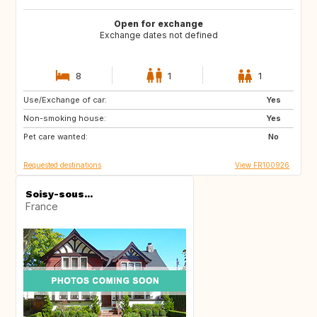
Open for exchange
Exchange dates not defined
8
1
1
Use/Exchange of car:
GB
US
Yes
Non-smoking house:
CA
GB
Yes
Pet care wanted:
US
No
Requested destinations
View FR100926
Soisy-sous...
France