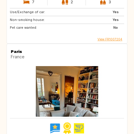
7
2
3
Use/Exchange of car:
Yes
Non-smoking house:
Yes
Pet care wanted:
No
View FR1007204
Paris
France