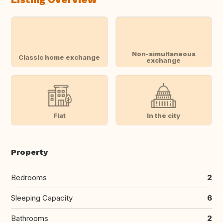
Non-simultaneous
Classic home exchange
exchange
Flat
In the city
Property
Bedrooms
2
Sleeping Capacity
6
Bathrooms
2