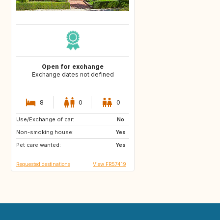
Open for exchange
Exchange dates not defined
8
0
0
Use/Exchange of car:
GR
IT
No
Non-smoking house:
FR
Yes
Pet care wanted:
Yes
Requested destinations
View FR57419